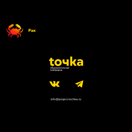
Рак
info@project-tochka.ru